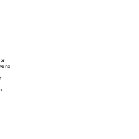
a
dor
ws no
o
o