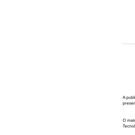
A publ
presen
O mate
Tecnol