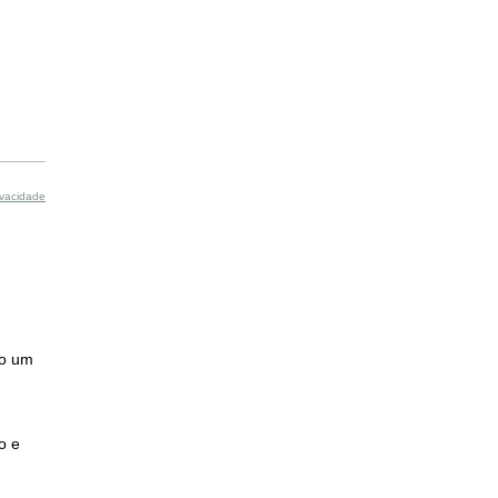
ivacidade
mo um
o e