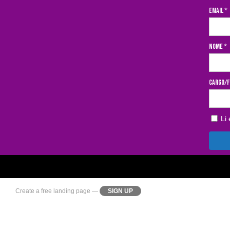
Email *
Nome *
Cargo/
Li
Create a
free landing page
—
SIGN UP