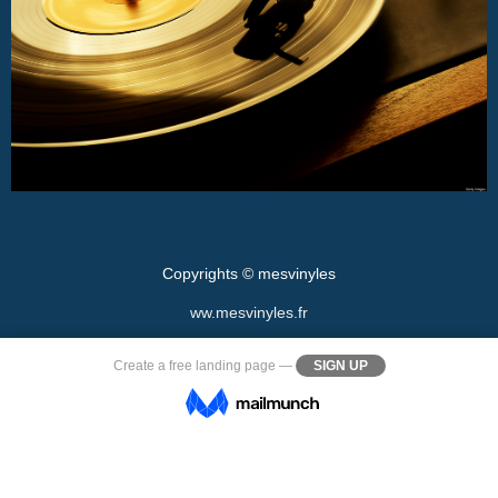
Copyrights © mesvinyles
ww.mesvinyles.fr
Create a
free landing page
—
SIGN UP