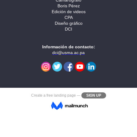
Boris Pérez
Edición de videos
CPA
Diseño gráfico
DCI
Información de contacto:
dci@usma.ac.pa
Create a
free landing page
—
SIGN UP