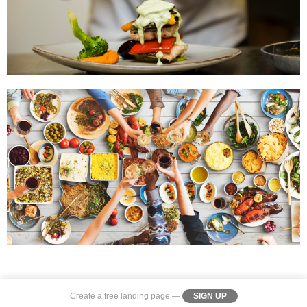
Create a
free landing page
—
SIGN UP