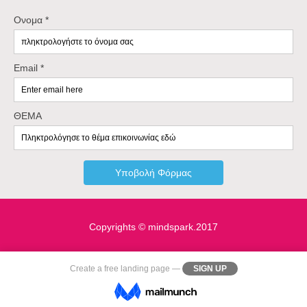
Ονομα *
Email *
ΘΕΜΑ
Copyrights © mindspark.2017
Create a
free landing page
—
SIGN UP