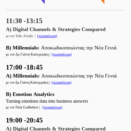
11:30
-13:15
A) Digital Channels & Strategies Compared
με τον
Tolis
Aivalis |
(περισσότερα)
B) Millen
n
ials
:
Αποκωδικοποιώντας την Νέα
Γενιά
με τον
Δρ
Γιάννη Καλογεράκη |
(περισσότερα)
17:00
-18:45
A) Millen
n
ials
:
Αποκωδικοποιώντας την Νέα
Γενιά
με τον
Δρ
Γιάννη Καλογεράκη |
(περισσότερα)
B) Emotion
Analytics
Turning emotions data into business answers
με
τον
Nick
Godbehere
|
(περισσότερα)
19:00 -20:45
A) Digital Channels & Strategies Compared