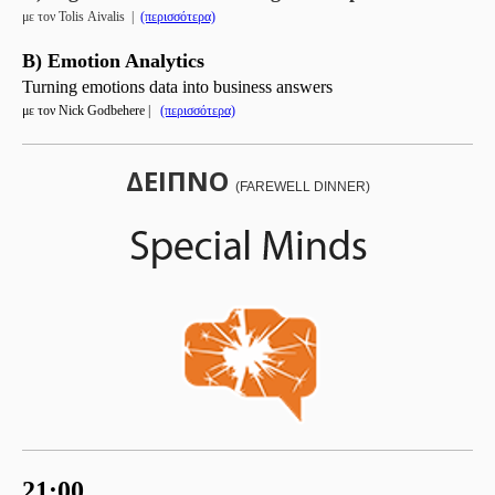
με τον
Tolis
Aivalis |
(περισσότερα)
B) Emotion
Analytics
Turning emotions data into business answers
με
τον
Nick
Godbehere
|
(περισσότερα)
ΔΕΙΠΝΟ
(FAREWELL DINNER)
21:00