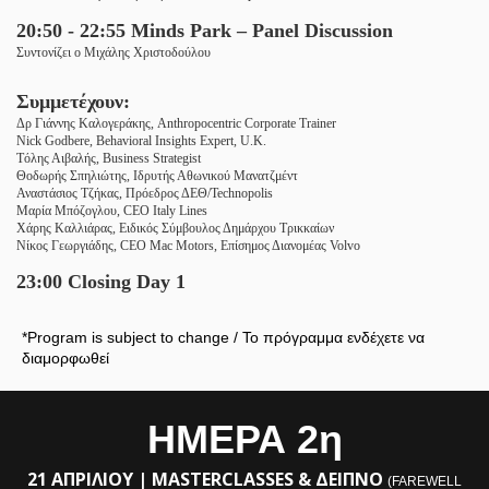
20:50 - 22:55 Minds Park – Panel Discussion
Συντονίζει ο Μιχάλης Χριστοδούλου
Συμμετέχουν:
Δρ
Γιάννης Καλογεράκης,
Anthropocentric Corporate Trainer
Nick
Godbere
, Behavioral Insights Expert, U.K.
T
όλης
Αιβαλής
,
Business Strategist
Θοδωρής
Σπηλιώτης
,
I
δρυτής
Αθωνικού
Μανατζμέντ
Αναστάσιος Τζήκας, Πρόεδρος ΔΕΘ/
Technopolis
Μαρία
Μπόζογλου
,
CEO Italy Lines
Xάρης Καλλιάρας, Ειδικός Σύμβουλος Δημάρχου Τρικκαίων
Νίκος Γεωργιάδης, CEO Mac Motors, Επίσημος Διανομέας Volvo
23:00 Closing Day 1
*Program is subject to change / Το πρόγραμμα ενδέχετε να
διαμορφωθεί
ΗΜΕΡΑ 2η
21 ΑΠΡΙΛΙΟΥ | MASTERCLASSES & ΔΕΙΠΝΟ
(FAREWELL