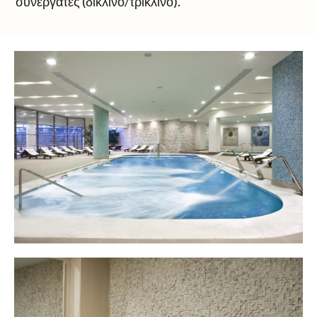
συνεργάτες (δίκλινο/τρίκλινο).